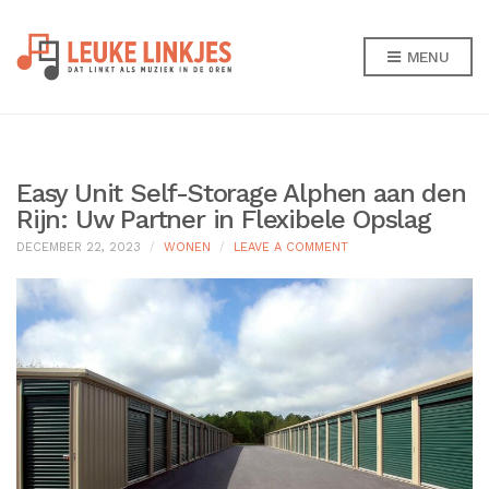
MENU
Easy Unit Self-Storage Alphen aan den
Rijn: Uw Partner in Flexibele Opslag
ON
DECEMBER 22, 2023
WONEN
LEAVE A COMMENT
EASY
UNIT
SELF-
STORAGE
ALPHEN
AAN
DEN
RIJN:
UW
PARTNER
IN
FLEXIBELE
OPSLAG