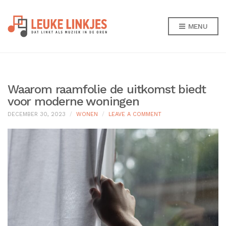
MENU
Waarom raamfolie de uitkomst biedt
voor moderne woningen
ON
DECEMBER 30, 2023
WONEN
LEAVE A COMMENT
WAAROM
RAAMFOLIE
DE
UITKOMST
BIEDT
VOOR
MODERNE
WONINGEN