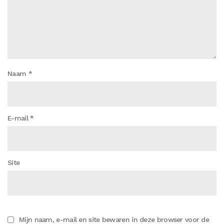
Naam
*
E-mail
*
Site
Mijn naam, e-mail en site bewaren in deze browser voor de