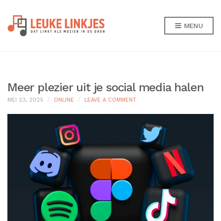
MENU
Meer plezier uit je social media halen
ON
MEI 23, 2025
ONLINE
LEAVE A COMMENT
MEER
PLEZIER
UIT
JE
SOCIAL
MEDIA
HALEN