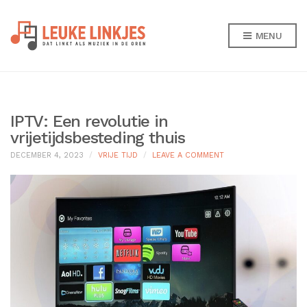
MENU
IPTV: Een revolutie in
vrijetijdsbesteding thuis
ON
DECEMBER 4, 2023
VRIJE TIJD
LEAVE A COMMENT
IPTV:
EEN
REVOLUTIE
IN
VRIJETIJDSBESTEDIN
THUIS