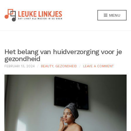
MENU
Het belang van huidverzorging voor je
gezondheid
ON
FEBRUARI 13, 2024
BEAUTY
,
GEZONDHEID
LEAVE A COMMENT
HET
BELANG
VAN
HUIDVERZ
VOOR
JE
GEZONDHE