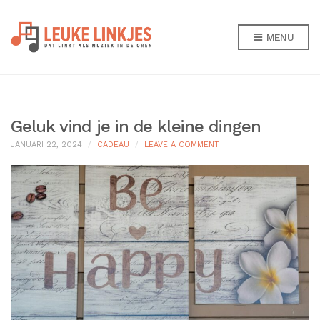
MENU
Geluk vind je in de kleine dingen
ON
JANUARI 22, 2024
CADEAU
LEAVE A COMMENT
GELUK
VIND
JE
IN
DE
KLEINE
DINGEN