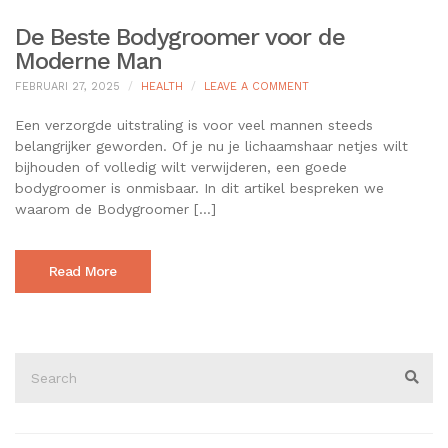
De Beste Bodygroomer voor de
Moderne Man
ON
FEBRUARI 27, 2025
HEALTH
LEAVE A COMMENT
DE
BESTE
Een verzorgde uitstraling is voor veel mannen steeds
BODYGROOMER
belangrijker geworden. Of je nu je lichaamshaar netjes wilt
VOOR
bijhouden of volledig wilt verwijderen, een goede
DE
bodygroomer is onmisbaar. In dit artikel bespreken we
MODERNE
MAN
waarom de Bodygroomer […]
Read More
Search
for:
Sear