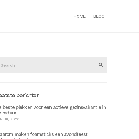
HOME
BLOG
arch
r:
Search
aatste berichten
 beste plekken voor een actieve gezinsvakantie in
e natuur
NI 18, 2026
aarom maken foamsticks een avondfeest