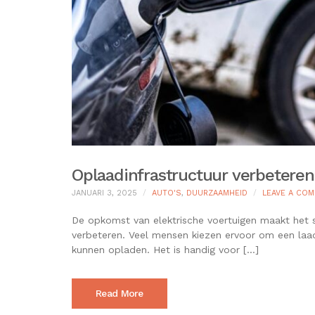
Oplaadinfrastructuur verbeteren 
JANUARI 3, 2025
AUTO'S
,
DUURZAAMHEID
LEAVE A CO
De opkomst van elektrische voertuigen maakt het s
verbeteren. Veel mensen kiezen ervoor om een laa
kunnen opladen. Het is handig voor […]
Read More