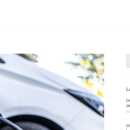
Se
fo
L
De
d
JU
W