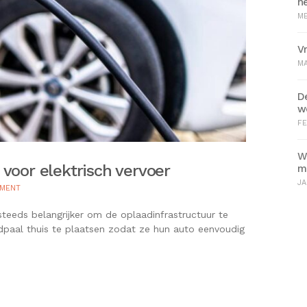
h
ME
V
MA
D
w
FE
W
voor elektrisch vervoer
m
JA
ON
MMENT
OPLAADINFRASTRUCTUUR
VERBETEREN
teeds belangrijker om de oplaadinfrastructuur te
VOOR
dpaal thuis te plaatsen zodat ze hun auto eenvoudig
ELEKTRISCH
VERVOER