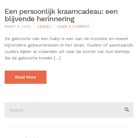
Een persoonlijk kraamcadeau: een
blijvende herinnering
ON
MAART 6, 2025
CADEAU
LEAVE A COMMENT
EEN
PERSOONLIJK
De geboorte van een baby is een van de mooiste en meest
KRAAMCADEAU:
bijzondere gebeurtenissen in het leven. Ouders of aanstaande
EEN
ouders kijken al maanden uit naar de komst van hun kleintje.
BLIJVENDE
Na de geboorte breekt […]
HERINNERING
Read More
Search
for:
Sear