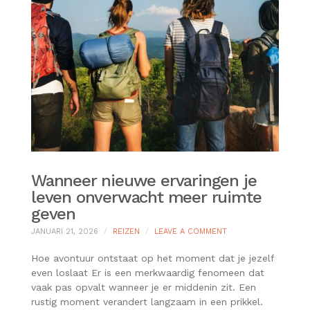
Wanneer nieuwe ervaringen je
leven onverwacht meer ruimte
geven
ON
JANUARI 21, 2026
REIZEN
LEAVE A COMMENT
WANNEER
NIEUWE
Hoe avontuur ontstaat op het moment dat je jezelf
ERVARINGEN
even loslaat Er is een merkwaardig fenomeen dat
JE
vaak pas opvalt wanneer je er middenin zit. Een
LEVEN
rustig moment verandert langzaam in een prikkel.
ONVERWACHT