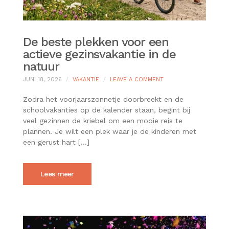
De beste plekken voor een
actieve gezinsvakantie in de
natuur
ON
JUNI 18, 2026
VAKANTIE
LEAVE A COMMENT
DE
BESTE
Zodra het voorjaarszonnetje doorbreekt en de
PLEKKEN
schoolvakanties op de kalender staan, begint bij
VOOR
veel gezinnen de kriebel om een mooie reis te
EEN
plannen. Je wilt een plek waar je de kinderen met
ACTIEVE
GEZINSVAKANTIE
een gerust hart […]
IN
DE
NATUUR
Lees meer