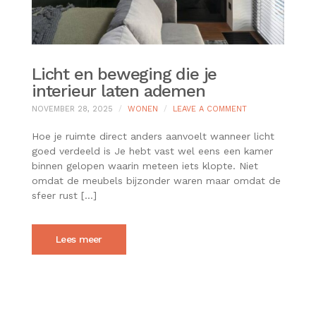
Licht en beweging die je
interieur laten ademen
ON
NOVEMBER 28, 2025
WONEN
LEAVE A COMMENT
LICHT
EN
Hoe je ruimte direct anders aanvoelt wanneer licht
BEWEGING
goed verdeeld is Je hebt vast wel eens een kamer
DIE
binnen gelopen waarin meteen iets klopte. Niet
JE
omdat de meubels bijzonder waren maar omdat de
INTERIEUR
LATEN
sfeer rust […]
ADEMEN
Lees meer