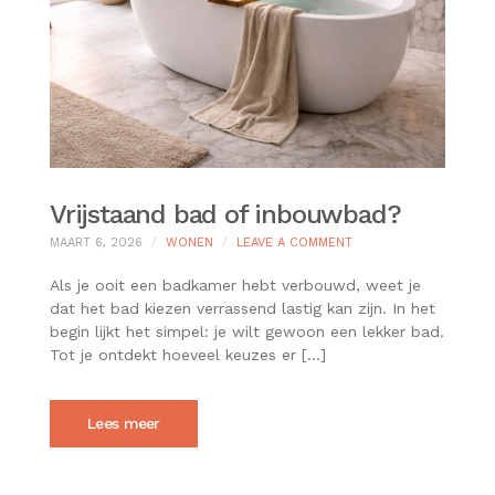
Vrijstaand bad of inbouwbad?
ON
MAART 6, 2026
WONEN
LEAVE A COMMENT
VRIJSTAAND
BAD
Als je ooit een badkamer hebt verbouwd, weet je
OF
dat het bad kiezen verrassend lastig kan zijn. In het
INBOUWBAD?
begin lijkt het simpel: je wilt gewoon een lekker bad.
Tot je ontdekt hoeveel keuzes er […]
Lees meer