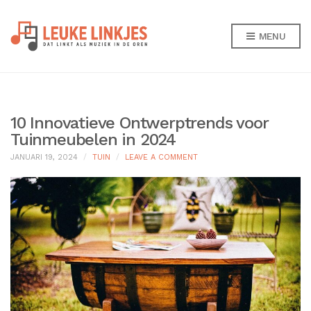
MENU
10 Innovatieve Ontwerptrends voor
Tuinmeubelen in 2024
ON
JANUARI 19, 2024
TUIN
LEAVE A COMMENT
10
INNOVATIEVE
ONTWERPTRENDS
VOOR
TUINMEUBELEN
IN
2024