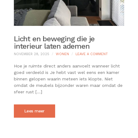
Licht en beweging die je
interieur laten ademen
ON
NOVEMBER 28, 2025
WONEN
LEAVE A COMMENT
LICHT
EN
Hoe je ruimte direct anders aanvoelt wanneer licht
BEWEGING
goed verdeeld is Je hebt vast wel eens een kamer
DIE
binnen gelopen waarin meteen iets klopte. Niet
JE
omdat de meubels bijzonder waren maar omdat de
INTERIEUR
LATEN
sfeer rust […]
ADEMEN
Lees meer