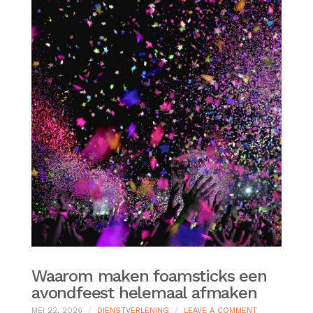
Waarom maken foamsticks een
avondfeest helemaal afmaken
ON
MEI 22, 2026
DIENSTVERLENING
LEAVE A COMMENT