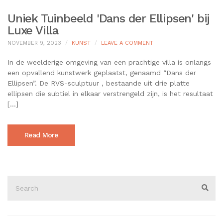
Uniek Tuinbeeld 'Dans der Ellipsen' bij
Luxe Villa
ON
NOVEMBER 9, 2023
KUNST
LEAVE A COMMENT
UNIEK
TUINBEELD
In de weelderige omgeving van een prachtige villa is onlangs
'DANS
een opvallend kunstwerk geplaatst, genaamd “Dans der
DER
Ellipsen”. De RVS-sculptuur , bestaande uit drie platte
ELLIPSEN'
ellipsen die subtiel in elkaar verstrengeld zijn, is het resultaat
BIJ
LUXE
[…]
VILLA
Read More
Search
for:
Sear