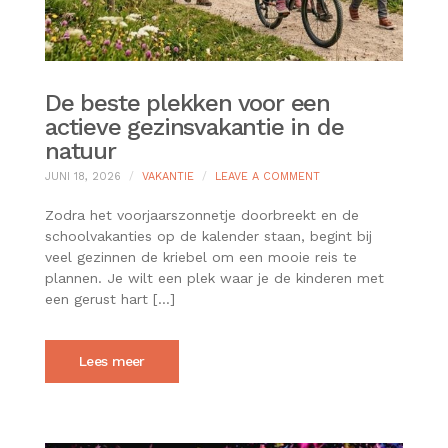
De beste plekken voor een
actieve gezinsvakantie in de
natuur
ON
JUNI 18, 2026
VAKANTIE
LEAVE A COMMENT
DE
BESTE
Zodra het voorjaarszonnetje doorbreekt en de
PLEKKEN
schoolvakanties op de kalender staan, begint bij
VOOR
veel gezinnen de kriebel om een mooie reis te
EEN
plannen. Je wilt een plek waar je de kinderen met
ACTIEVE
GEZINSVAKANTIE
een gerust hart […]
IN
DE
NATUUR
Lees meer