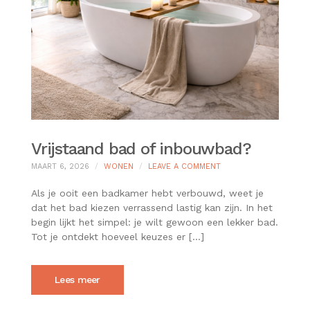
Vrijstaand bad of inbouwbad?
ON
MAART 6, 2026
WONEN
LEAVE A COMMENT
VRIJSTAAND
BAD
Als je ooit een badkamer hebt verbouwd, weet je
OF
dat het bad kiezen verrassend lastig kan zijn. In het
INBOUWBAD?
begin lijkt het simpel: je wilt gewoon een lekker bad.
Tot je ontdekt hoeveel keuzes er […]
Lees meer