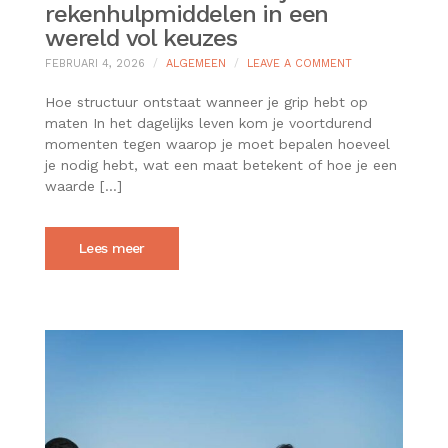
rekenhulpmiddelen in een
wereld vol keuzes
ON
FEBRUARI 4, 2026
ALGEMEEN
LEAVE A COMMENT
DE
WAARDE
Hoe structuur ontstaat wanneer je grip hebt op
VAN
maten In het dagelijks leven kom je voortdurend
DUIDELIJKE
momenten tegen waarop je moet bepalen hoeveel
REKENHULPMIDD
je nodig hebt, wat een maat betekent of hoe je een
IN
EEN
waarde […]
WERELD
VOL
KEUZES
Lees meer