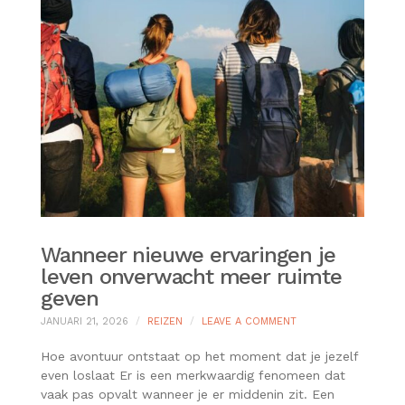
Wanneer nieuwe ervaringen je
leven onverwacht meer ruimte
geven
ON
JANUARI 21, 2026
REIZEN
LEAVE A COMMENT
WANNEER
NIEUWE
Hoe avontuur ontstaat op het moment dat je jezelf
ERVARINGEN
even loslaat Er is een merkwaardig fenomeen dat
JE
vaak pas opvalt wanneer je er middenin zit. Een
LEVEN