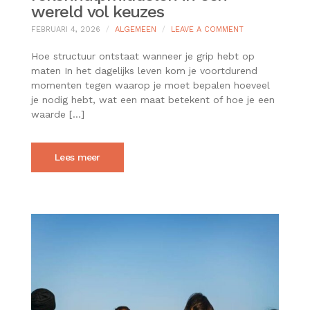
wereld vol keuzes
ON
FEBRUARI 4, 2026
ALGEMEEN
LEAVE A COMMENT
DE
WAARDE
Hoe structuur ontstaat wanneer je grip hebt op
VAN
maten In het dagelijks leven kom je voortdurend
DUIDELIJKE
momenten tegen waarop je moet bepalen hoeveel
REKENHULPMIDD
je nodig hebt, wat een maat betekent of hoe je een
IN
EEN
waarde […]
WERELD
VOL
KEUZES
Lees meer