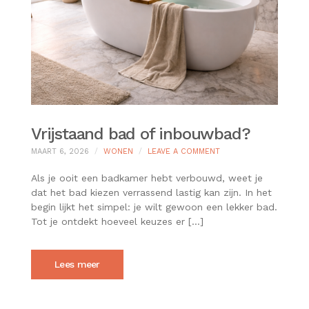
Vrijstaand bad of inbouwbad?
ON
MAART 6, 2026
WONEN
LEAVE A COMMENT
VRIJSTAAND
BAD
Als je ooit een badkamer hebt verbouwd, weet je
OF
dat het bad kiezen verrassend lastig kan zijn. In het
INBOUWBAD?
begin lijkt het simpel: je wilt gewoon een lekker bad.
Tot je ontdekt hoeveel keuzes er […]
Lees meer