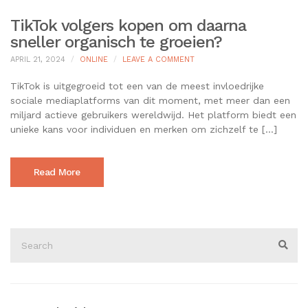
TikTok volgers kopen om daarna
sneller organisch te groeien?
ON
APRIL 21, 2024
ONLINE
LEAVE A COMMENT
TIKTOK
VOLGERS
TikTok is uitgegroeid tot een van de meest invloedrijke
KOPEN
sociale mediaplatforms van dit moment, met meer dan een
OM
miljard actieve gebruikers wereldwijd. Het platform biedt een
DAARNA
unieke kans voor individuen en merken om zichzelf te […]
SNELLER
ORGANISCH
TE
GROEIEN?
Read More
Search
for:
Sear