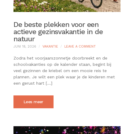
De beste plekken voor een
actieve gezinsvakantie in de
natuur
ON
JUNI 18, 2026
VAKANTIE
LEAVE A COMMENT
DE
BESTE
Zodra het voorjaarszonnetje doorbreekt en de
PLEKKEN
schoolvakanties op de kalender staan, begint bij
VOOR
veel gezinnen de kriebel om een mooie reis te
EEN
plannen. Je wilt een plek waar je de kinderen met
ACTIEVE
GEZINSVAKANTIE
een gerust hart […]
IN
DE
NATUUR
Lees meer