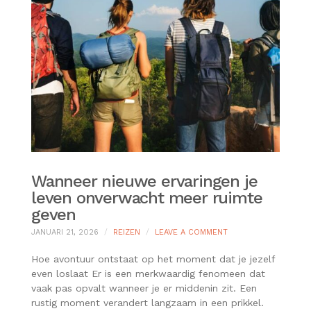
Wanneer nieuwe ervaringen je
leven onverwacht meer ruimte
geven
ON
JANUARI 21, 2026
REIZEN
LEAVE A COMMENT
WANNEER
NIEUWE
Hoe avontuur ontstaat op het moment dat je jezelf
ERVARINGEN
even loslaat Er is een merkwaardig fenomeen dat
JE
vaak pas opvalt wanneer je er middenin zit. Een
LEVEN
rustig moment verandert langzaam in een prikkel.
ONVERWACHT