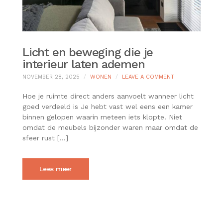
Licht en beweging die je
interieur laten ademen
ON
NOVEMBER 28, 2025
WONEN
LEAVE A COMMENT
LICHT
EN
Hoe je ruimte direct anders aanvoelt wanneer licht
BEWEGING
goed verdeeld is Je hebt vast wel eens een kamer
DIE
binnen gelopen waarin meteen iets klopte. Niet
JE
omdat de meubels bijzonder waren maar omdat de
INTERIEUR
LATEN
sfeer rust […]
ADEMEN
Lees meer