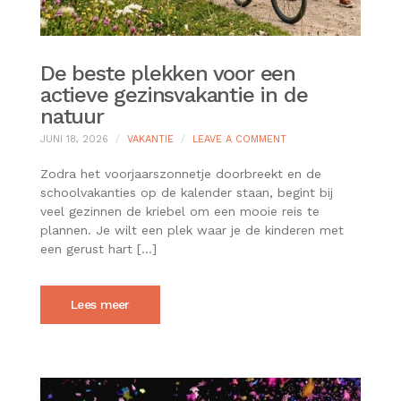
De beste plekken voor een
actieve gezinsvakantie in de
natuur
ON
JUNI 18, 2026
VAKANTIE
LEAVE A COMMENT
DE
BESTE
Zodra het voorjaarszonnetje doorbreekt en de
PLEKKEN
schoolvakanties op de kalender staan, begint bij
VOOR
veel gezinnen de kriebel om een mooie reis te
EEN
plannen. Je wilt een plek waar je de kinderen met
ACTIEVE
GEZINSVAKANTIE
een gerust hart […]
IN
DE
NATUUR
Lees meer