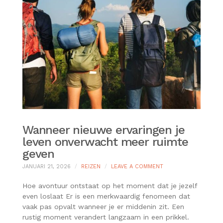
Wanneer nieuwe ervaringen je
leven onverwacht meer ruimte
geven
ON
JANUARI 21, 2026
REIZEN
LEAVE A COMMENT
WANNEER
NIEUWE
Hoe avontuur ontstaat op het moment dat je jezelf
ERVARINGEN
even loslaat Er is een merkwaardig fenomeen dat
JE
vaak pas opvalt wanneer je er middenin zit. Een
LEVEN
rustig moment verandert langzaam in een prikkel.
ONVERWACHT