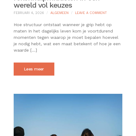
wereld vol keuzes
ON
FEBRUARI 4, 2026
ALGEMEEN
LEAVE A COMMENT
DE
WAARDE
Hoe structuur ontstaat wanneer je grip hebt op
VAN
maten In het dagelijks leven kom je voortdurend
DUIDELIJKE
momenten tegen waarop je moet bepalen hoeveel
REKENHULPMIDD
je nodig hebt, wat een maat betekent of hoe je een
IN
EEN
waarde […]
WERELD
VOL
KEUZES
Lees meer