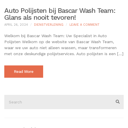
Auto Polijsten bij Bascar Wash Team:
Glans als nooit tevoren!
ON
APRIL 26, 2024
DIENSTVERLENING
LEAVE A COMMENT
AUTO
POLIJSTEN
Welkom bij Bascar Wash Team: Uw Specialist in Auto
BIJ
Polijsten Welkom op de website van Bascar Wash Team,
BASCAR
waar we uw auto niet alleen wassen, maar transformeren
WASH
met onze deskundige polijstservices. Auto polijsten is een […]
TEAM:
GLANS
ALS
NOOIT
Read More
TEVOREN!
Search
for:
Sear