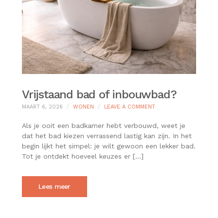
Vrijstaand bad of inbouwbad?
ON
MAART 6, 2026
WONEN
LEAVE A COMMENT
VRIJSTAAND
BAD
Als je ooit een badkamer hebt verbouwd, weet je
OF
dat het bad kiezen verrassend lastig kan zijn. In het
INBOUWBAD?
begin lijkt het simpel: je wilt gewoon een lekker bad.
Tot je ontdekt hoeveel keuzes er […]
Lees meer