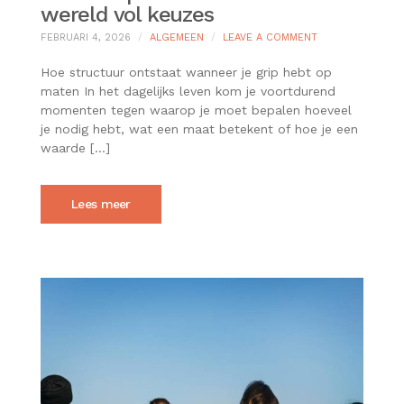
wereld vol keuzes
ON
FEBRUARI 4, 2026
ALGEMEEN
LEAVE A COMMENT
DE
WAARDE
Hoe structuur ontstaat wanneer je grip hebt op
VAN
maten In het dagelijks leven kom je voortdurend
DUIDELIJKE
momenten tegen waarop je moet bepalen hoeveel
REKENHULPMIDD
je nodig hebt, wat een maat betekent of hoe je een
IN
EEN
waarde […]
WERELD
VOL
KEUZES
Lees meer