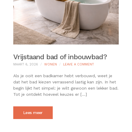
Vrijstaand bad of inbouwbad?
ON
MAART 6, 2026
WONEN
LEAVE A COMMENT
VRIJSTAAND
BAD
Als je ooit een badkamer hebt verbouwd, weet je
OF
dat het bad kiezen verrassend lastig kan zijn. In het
INBOUWBAD?
begin lijkt het simpel: je wilt gewoon een lekker bad.
Tot je ontdekt hoeveel keuzes er […]
Lees meer