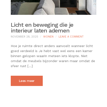
Licht en beweging die je
interieur laten ademen
ON
NOVEMBER 28, 2025
WONEN
LEAVE A COMMENT
LICHT
EN
Hoe je ruimte direct anders aanvoelt wanneer licht
BEWEGING
goed verdeeld is Je hebt vast wel eens een kamer
DIE
binnen gelopen waarin meteen iets klopte. Niet
JE
omdat de meubels bijzonder waren maar omdat de
INTERIEUR
LATEN
sfeer rust […]
ADEMEN
Lees meer