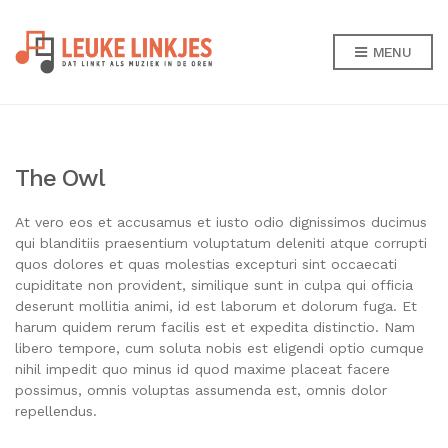
MENU
The Owl
At vero eos et accusamus et iusto odio dignissimos ducimus
qui blanditiis praesentium voluptatum deleniti atque corrupti
quos dolores et quas molestias excepturi sint occaecati
cupiditate non provident, similique sunt in culpa qui officia
deserunt mollitia animi, id est laborum et dolorum fuga. Et
harum quidem rerum facilis est et expedita distinctio. Nam
libero tempore, cum soluta nobis est eligendi optio cumque
nihil impedit quo minus id quod maxime placeat facere
possimus, omnis voluptas assumenda est, omnis dolor
repellendus.