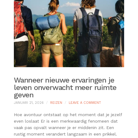
Wanneer nieuwe ervaringen je
leven onverwacht meer ruimte
geven
ON
JANUARI 21, 2026
REIZEN
LEAVE A COMMENT
WANNEER
NIEUWE
Hoe avontuur ontstaat op het moment dat je jezelf
ERVARINGEN
even loslaat Er is een merkwaardig fenomeen dat
JE
vaak pas opvalt wanneer je er middenin zit. Een
LEVEN
rustig moment verandert langzaam in een prikkel.
ONVERWACHT