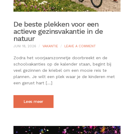
De beste plekken voor een
actieve gezinsvakantie in de
natuur
ON
JUNI 18, 2026
VAKANTIE
LEAVE A COMMENT
DE
BESTE
Zodra het voorjaarszonnetje doorbreekt en de
PLEKKEN
schoolvakanties op de kalender staan, begint bij
VOOR
veel gezinnen de kriebel om een mooie reis te
EEN
plannen. Je wilt een plek waar je de kinderen met
ACTIEVE
GEZINSVAKANTIE
een gerust hart […]
IN
DE
NATUUR
Lees meer