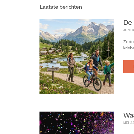
Laatste berichten
De 
JUNI 1
Zodra
krieb
Wa
MEI 2