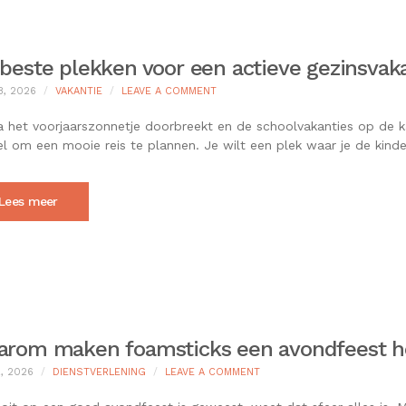
beste plekken voor een actieve gezinsvaka
ON
8, 2026
VAKANTIE
LEAVE A COMMENT
DE
BESTE
 het voorjaarszonnetje doorbreekt en de schoolvakanties op de ka
PLEKKEN
el om een mooie reis te plannen. Je wilt een plek waar je de kind
VOOR
EEN
ACTIEVE
GEZINSVAKANTIE
Lees meer
IN
DE
NATUUR
arom maken foamsticks een avondfeest 
ON
2, 2026
DIENSTVERLENING
LEAVE A COMMENT
WAAROM
MAKEN