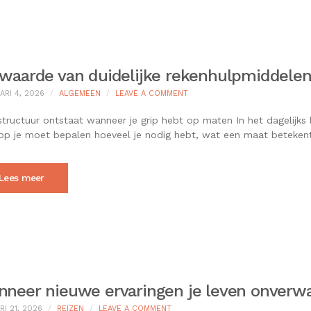
waarde van duidelijke rekenhulpmiddelen
ON
ARI 4, 2026
ALGEMEEN
LEAVE A COMMENT
DE
WAARDE
tructuur ontstaat wanneer je grip hebt op maten In het dagelij
VAN
op je moet bepalen hoeveel je nodig hebt, wat een maat betekent
DUIDELIJKE
REKENHULPMIDDELEN
IN
EEN
Lees meer
WERELD
VOL
KEUZES
neer nieuwe ervaringen je leven onverw
ON
RI 21, 2026
REIZEN
LEAVE A COMMENT