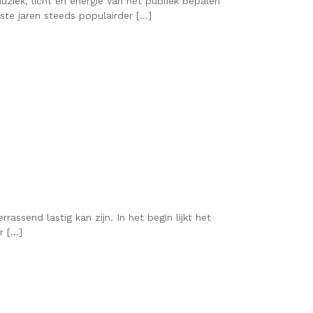
uziek, licht en energie van het publiek bepalen
te jaren steeds populairder […]
ssend lastig kan zijn. In het begin lijkt het
r […]