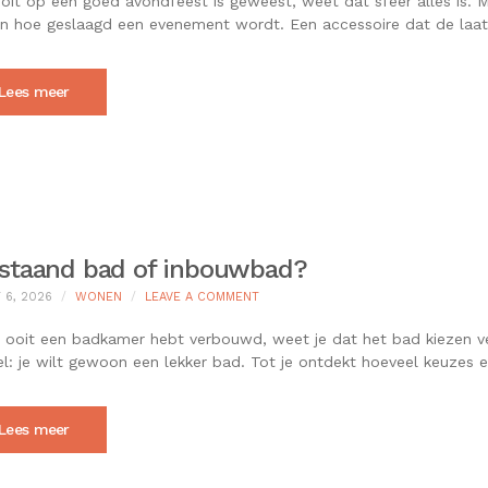
oit op een goed avondfeest is geweest, weet dat sfeer alles is. M
FOAMSTICKS
 hoe geslaagd een evenement wordt. Een accessoire dat de laats
EEN
AVONDFEEST
HELEMAAL
AFMAKEN
Lees meer
jstaand bad of inbouwbad?
ON
 6, 2026
WONEN
LEAVE A COMMENT
VRIJSTAAND
BAD
e ooit een badkamer hebt verbouwd, weet je dat het bad kiezen verra
OF
l: je wilt gewoon een lekker bad. Tot je ontdekt hoeveel keuzes e
INBOUWBAD?
Lees meer