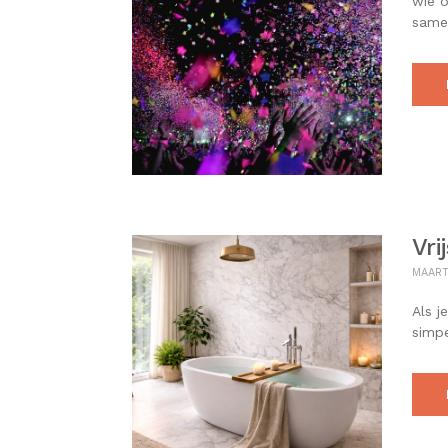
wie o
samen
Vri
MAART
Als j
simpe