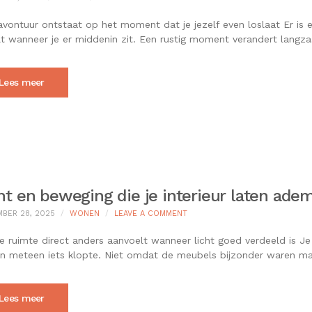
WANNEER
NIEUWE
vontuur ontstaat op het moment dat je jezelf even loslaat Er i
ERVARINGEN
t wanneer je er middenin zit. Een rustig moment verandert langzaa
JE
LEVEN
ONVERWACHT
MEER
Lees meer
RUIMTE
GEVEN
ht en beweging die je interieur laten ade
ON
BER 28, 2025
WONEN
LEAVE A COMMENT
LICHT
EN
e ruimte direct anders aanvoelt wanneer licht goed verdeeld is J
BEWEGING
n meteen iets klopte. Niet omdat de meubels bijzonder waren ma
DIE
JE
INTERIEUR
LATEN
Lees meer
ADEMEN