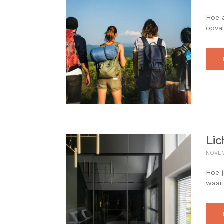
Hoe a
opval
Lic
NOVEM
Hoe j
waari