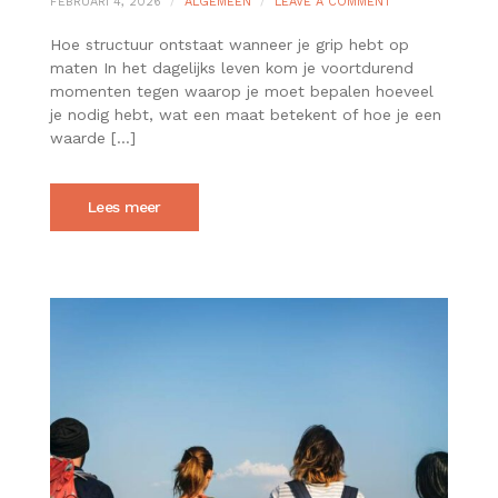
ON
FEBRUARI 4, 2026
ALGEMEEN
LEAVE A COMMENT
DE
WAARDE
Hoe structuur ontstaat wanneer je grip hebt op
VAN
maten In het dagelijks leven kom je voortdurend
DUIDELIJKE
momenten tegen waarop je moet bepalen hoeveel
REKENHULPMIDD
je nodig hebt, wat een maat betekent of hoe je een
IN
EEN
waarde […]
WERELD
VOL
KEUZES
Lees meer