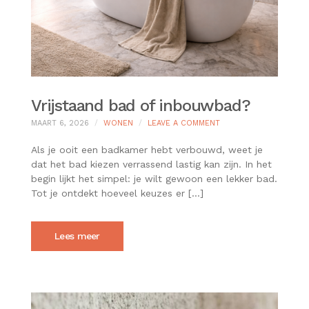
Vrijstaand bad of inbouwbad?
ON
MAART 6, 2026
WONEN
LEAVE A COMMENT
VRIJSTAAND
BAD
Als je ooit een badkamer hebt verbouwd, weet je
OF
dat het bad kiezen verrassend lastig kan zijn. In het
INBOUWBAD?
begin lijkt het simpel: je wilt gewoon een lekker bad.
Tot je ontdekt hoeveel keuzes er […]
Lees meer