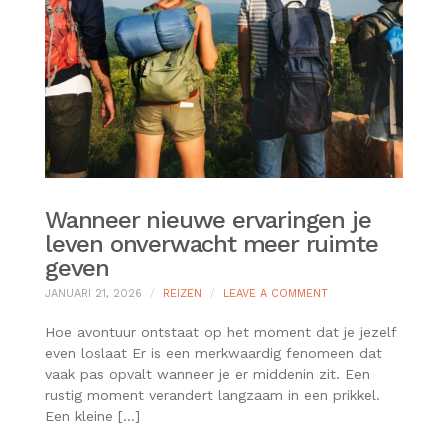
Wanneer nieuwe ervaringen je
leven onverwacht meer ruimte
geven
ON
JANUARI 21, 2026
REIZEN
LEAVE A COMMENT
WANNEER
NIEUWE
Hoe avontuur ontstaat op het moment dat je jezelf
ERVARINGEN
even loslaat Er is een merkwaardig fenomeen dat
JE
vaak pas opvalt wanneer je er middenin zit. Een
LEVEN
rustig moment verandert langzaam in een prikkel.
ONVERWACHT
MEER
Een kleine […]
RUIMTE
GEVEN