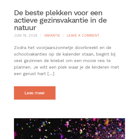
De beste plekken voor een
actieve gezinsvakantie in de
natuur
ON
JUNI 18, 2026
VAKANTIE
LEAVE A COMMENT
DE
BESTE
Zodra het voorjaarszonnetje doorbreekt en de
PLEKKEN
schoolvakanties op de kalender staan, begint bij
VOOR
veel gezinnen de kriebel om een mooie reis te
EEN
plannen. Je wilt een plek waar je de kinderen met
ACTIEVE
GEZINSVAKANTIE
een gerust hart […]
IN
DE
NATUUR
Lees meer