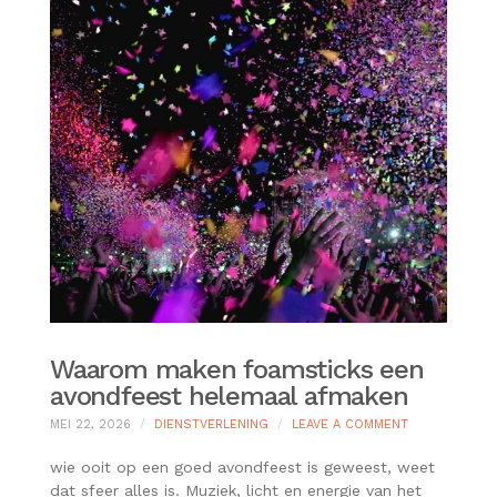
Waarom maken foamsticks een
avondfeest helemaal afmaken
ON
MEI 22, 2026
DIENSTVERLENING
LEAVE A COMMENT
WAAROM
MAKEN
wie ooit op een goed avondfeest is geweest, weet
FOAMSTICKS
dat sfeer alles is. Muziek, licht en energie van het