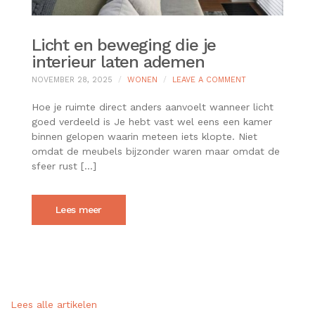
Licht en beweging die je
interieur laten ademen
ON
NOVEMBER 28, 2025
WONEN
LEAVE A COMMENT
LICHT
EN
Hoe je ruimte direct anders aanvoelt wanneer licht
BEWEGING
goed verdeeld is Je hebt vast wel eens een kamer
DIE
binnen gelopen waarin meteen iets klopte. Niet
JE
omdat de meubels bijzonder waren maar omdat de
INTERIEUR
LATEN
sfeer rust […]
ADEMEN
Lees meer
Lees alle artikelen